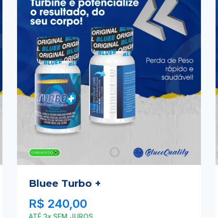
Bluee Turbo +
R$
240,00
ATÉ 3x SEM JUROS